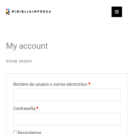
Ir
al
contenido
My account
Iniciar sesión
Requerido
Nombre de usuario o correo electrónico
*
Requerido
Contraseña
*
Recordarme