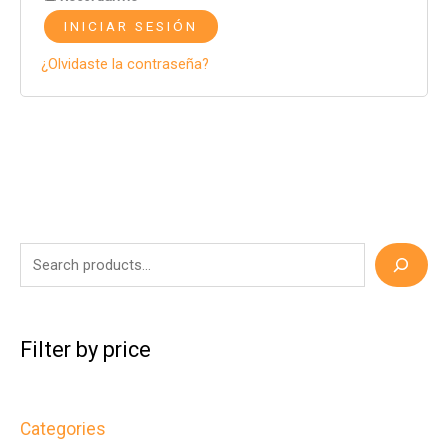
INICIAR SESIÓN
¿Olvidaste la contraseña?
S
e
a
r
Filter by price
c
h
Categories